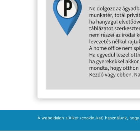
A weboldalon sütiket (cookie-kat) használunk, hogy
Előző bejegyzés
Mit tehetünk a láthatatlan befolyásolók ellen?