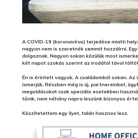
A COVID-19 (koronavírus) terjedése miatti hel
nagyon nem is szeretnék semmit hozzáírni. Egy 
dolgoznak. Nagyon sokan közülük most ismerkedn
két napot szokás szerint az irodától távol töltö
Én is érintett vagyok. A családomból sokan. Az
ismerjük. Részben még is új, partnereinket, ügyf
megoldásokat csak speciális esetekben használ
tűnik, nem néhány napra leszünk bizonyos érte
Készítetettem egy ilyet, talán hasznos lesz.