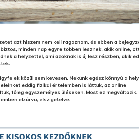
yzetet azt hiszem nem kell ragoznom, és ebben a bejegy
biztos, minden nap egyre többen lesznek, akik online, ot
ek a helyzettel, ami azoknak is új lesz részben, akik ed
ttek.
 ügyfelek közül sem kevesen. Nekünk egész könnyű a hely
eleinket eddig fizikai értelemben is láttuk, az online
tuk, főleg egyszemélyes üléseken. Most ez megváltozik.
lemben elzárva, elszigetelve.