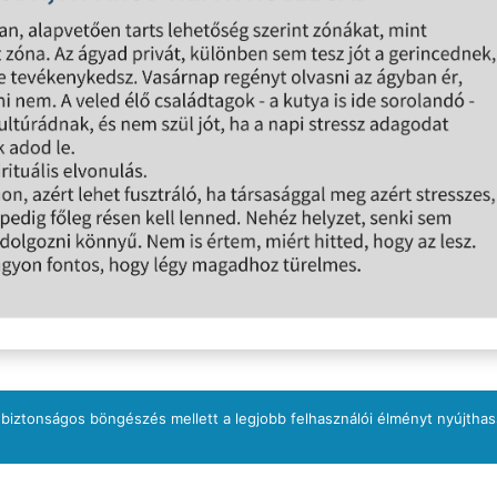
 biztonságos böngészés mellett a legjobb felhasználói élményt nyújtha
Következő beje
Mindeközben: a bolygók köszönik, jól va