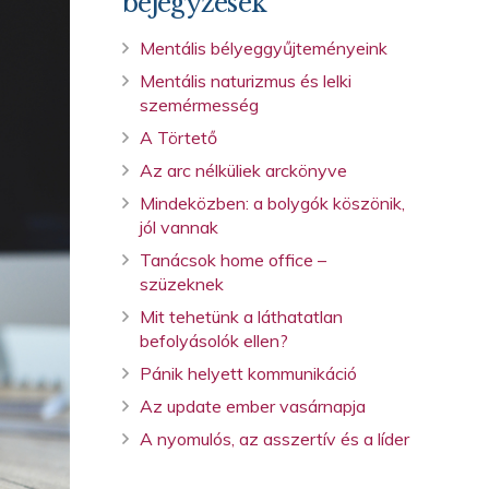
bejegyzések
Mentális bélyeggyűjteményeink
Mentális naturizmus és lelki
szemérmesség
A Törtető
Az arc nélküliek arckönyve
Mindeközben: a bolygók köszönik,
jól vannak
Tanácsok home office –
szüzeknek
Mit tehetünk a láthatatlan
befolyásolók ellen?
Pánik helyett kommunikáció
Az update ember vasárnapja
A nyomulós, az asszertív és a líder