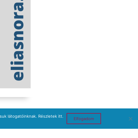
ssuk látogatóinknak.
Részletek itt.
Elfogadom
gyzés
nnak