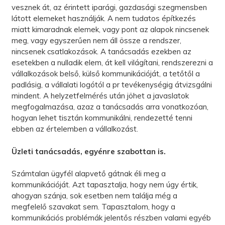
vesznek át, az érintett iparági, gazdasági szegmensben
látott elemeket használják. A nem tudatos építkezés
miatt kimaradnak elemek, vagy pont az alapok nincsenek
meg, vagy egyszerűen nem áll össze a rendszer,
nincsenek csatlakozások. A tanácsadás ezekben az
esetekben a nulladik elem, át kell világítani, rendszerezni a
vállalkozások belső, külső kommunikációját, a tetőtől a
padlásig, a vállalati logótól a pr tevékenységig átvizsgálni
mindent. A helyzetfelmérés után jöhet a javaslatok
megfogalmazása, azaz a tanácsadás arra vonatkozóan,
hogyan lehet tisztán kommunikálni, rendezetté tenni
ebben az értelemben a vállalkozást.
Üzleti tanácsadás, egyénre szabottan is.
Számtalan ügyfél alapvető gátnak éli meg a
kommunikációját. Azt tapasztalja, hogy nem úgy értik,
ahogyan szánja, sok esetben nem találja még a
megfelelő szavakat sem. Tapasztalom, hogy a
kommunikációs problémák jelentős részben valami egyéb