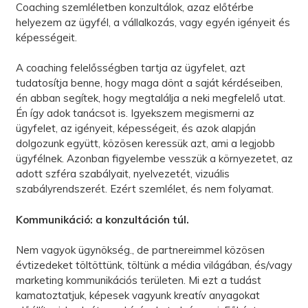
Coaching szemléletben konzultálok, azaz előtérbe
helyezem az ügyfél, a vállalkozás, vagy egyén igényeit és
képességeit.
A coaching felelősségben tartja az ügyfelet, azt
tudatosítja benne, hogy maga dönt a saját kérdéseiben,
én abban segítek, hogy megtalálja a neki megfelelő utat.
Én így adok tanácsot is. Igyekszem megismerni az
ügyfelet, az igényeit, képességeit, és azok alapján
dolgozunk együtt, közösen keressük azt, ami a legjobb
ügyfélnek. Azonban figyelembe vesszük a környezetet, az
adott szféra szabályait, nyelvezetét, vizuális
szabályrendszerét. Ezért szemlélet, és nem folyamat.
Kommunikáció: a konzultáción túl.
Nem vagyok ügynökség., de partnereimmel közösen
évtizedeket töltöttünk, töltünk a média világában, és/vagy
marketing kommunikációs területen. Mi ezt a tudást
kamatoztatjuk, képesek vagyunk kreatív anyagokat