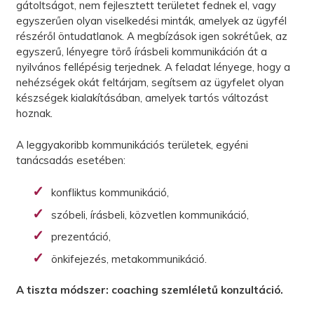
gátoltságot, nem fejlesztett területet fednek el, vagy
egyszerűen olyan viselkedési minták, amelyek az ügyfél
részéről öntudatlanok. A megbízások igen sokrétűek, az
egyszerű, lényegre törő írásbeli kommunikáción át a
nyilvános fellépésig terjednek. A feladat lényege, hogy a
nehézségek okát feltárjam, segítsem az ügyfelet olyan
készségek kialakításában, amelyek tartós változást
hoznak.
A leggyakoribb kommunikációs területek, egyéni
tanácsadás esetében:
konfliktus kommunikáció,
szóbeli, írásbeli, közvetlen kommunikáció,
prezentáció,
önkifejezés, metakommunikáció.
A tiszta módszer: coaching szemléletű konzultáció.