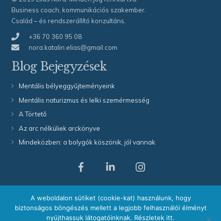
Business coach, kommunikációs szakember.
Család – és rendszerállító konzultáns.
+36 70 360 95 08
nora.katalin.elias@gmail.com
Blog Bejegyzések
Mentális bélyeggyűjteményeink
Mentális naturizmus és lelki szemérmesség
A Törtető
Az arc nélküliek arckönyve
Mindeközben: a bolygók köszönik, jól vannak
A weboldal sütiket használ
A weboldalon sütiket (cookie-kat) használunk, hogy
biztonságos böngészés mellett a legjobb felhasználói élményt
Kapcsolat / Árak
nyújthassuk látogatóinknak.
Részletek itt.