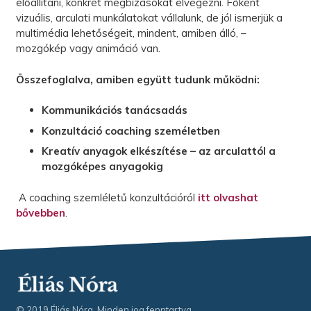
előállítani, konkrét megbízásokat elvégezni. Főként
vizuális, arculati munkálatokat vállalunk, de jól ismerjük a
multimédia lehetőségeit, mindent, amiben álló, –
mozgókép vagy animáció van.
Összefoglalva, amiben együtt tudunk működni:
Kommunikációs tanácsadás
Konzultáció coaching személetben
Kreatív anyagok elkészítése – az arculattól a
mozgóképes anyagokig
A coaching szemléletű konzultációról
itt olvashat
bővebben
.
© 2019 Éliás Nóra. Minden jog fenntartva.